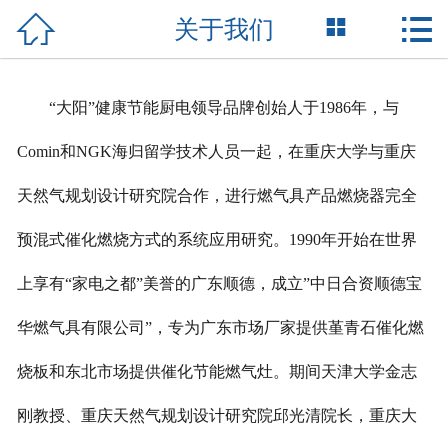



关于我们
网站首页

关于我们
“大阳”健康节能厨电领导品牌创始人于1986年，与
产品展示
Comin和NGK海归留学技术人员一起，在重庆大学与重庆
新闻资讯
天然气规划设计研究院合作，进行燃气具产品燃烧器完全
荣誉资质
预混式催化燃烧方式的系统应用研究。1990年开始在世界
成功案例
上享有“家电之都”美誉的广东顺德，成立”中日合资顺德宝
华燃气具有限公司”，专为广东市场厂家提供堇青石催化燃
技术支持
烧板和东北市场提供催化节能燃气灶。期间天津大学金志
联系我们
刚教授、重庆天然气规划设计研究院邱光清院长，重庆大